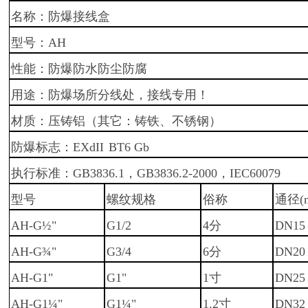
名称：
防爆接线盒
型号：
AH
性能
：防爆防水防尘防腐
用途：
防爆场所分线处，接线专用！
材质：
压铸铝（其它：铸铁、不锈钢）
防爆标志：EXdII
BT6
Gb
执行标准：GB3836.1，GB3836.2-2000，IEC60079
型号
螺纹规格
俗称
通径
(
AH-G½"
G1/2
4分
DN15
AH-G¾"
G3/4
6分
DN20
AH-G1"
G1"
1寸
DN25
AH-G1¼"
G1¼"
1.2寸
DN32