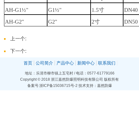
AH-G1½"
G1½"
1.5寸
DN40
AH-G2"
G2"
2寸
DN50
上一个:
AH-G3/4-B防爆直通接线盒
下一个:
AH-G3/4-D防爆四通接线盒
首页
公司简介
产品中心
新闻中心
联系我们
地址：乐清市柳市镇上五宅村 / 电话：0577-61779166
Copyright © 2018 浙江嘉然防爆照明科技有限公司 版权所有
备案号:浙ICP备15036715号-2
技术支持：嘉然防爆